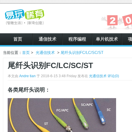
首页
通信技术
程序编程
单片机技术
当前位置：
首页
>
光通信技术
>
尾纤头识别FC/LC/SC/ST
尾纤头识别FC/LC/SC/ST
本文由
Andre tian
于 2018-6-15 3:48 Friday 发布在
光通信技术
评论(0)
各类尾纤头说明：